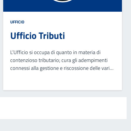
UFFICIO
Ufficio Tributi
L’Ufficio si occupa di quanto in materia di
contenzioso tributario; cura gli adempimenti
connessi alla gestione e riscossione delle varie
imposte e tasse comunali; svolge azione di
informzazione e supporto nei confronti del
contribuente.