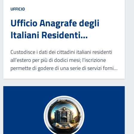
UFFICIO
Ufficio Anagrafe degli
Italiani Residenti
all'Estero
Custodisce i dati dei cittadini italiani residenti
all’estero per più di dodici mesi; l‘iscrizione
permette di godere di una serie di servizi forniti
dalle rappresentanze consolari all’estero e di
poter votare per corrispondenza nel Paese di
residenza.