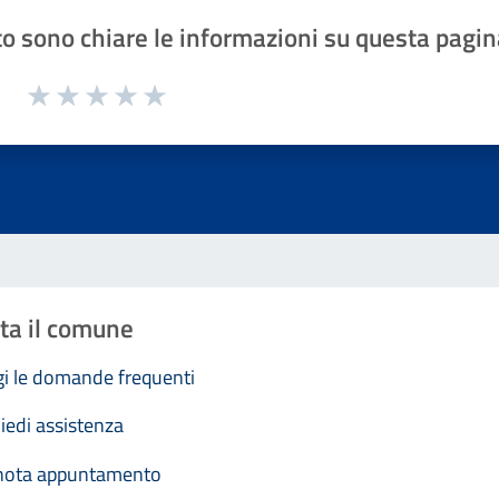
o sono chiare le informazioni su questa pagin
1 a 5 stelle la pagina
Valuta 1 stelle su 5
Valuta 2 stelle su 5
Valuta 3 stelle su 5
Valuta 4 stelle su 5
Valuta 5 stelle su 5
ta il comune
i le domande frequenti
iedi assistenza
nota appuntamento