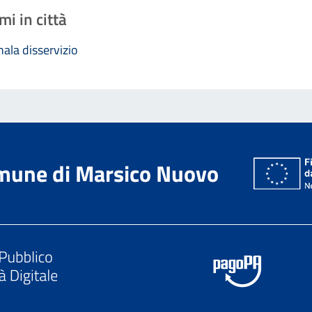
mi in città
ala disservizio
mune di Marsico Nuovo