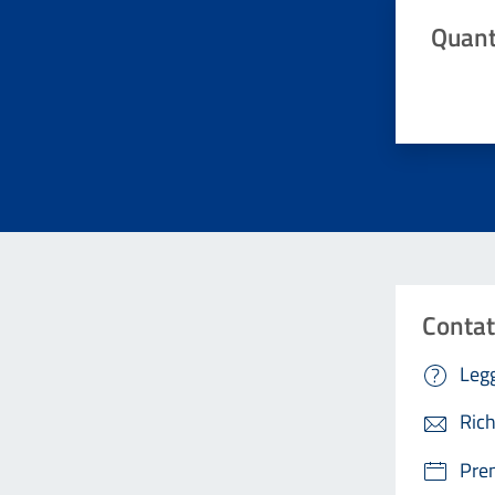
Quant
Valuta da 
Contat
Legg
Rich
Pre