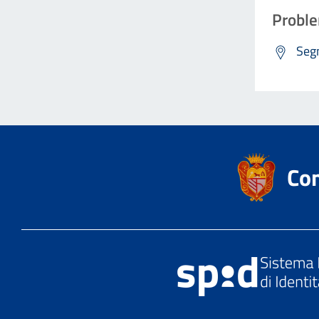
Proble
Segn
Co