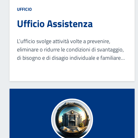
UFFICIO
Ufficio Assistenza
L’ufficio svolge attività volte a prevenire,
eliminare o ridurre le condizioni di svantaggio,
di bisogno e di disagio individuale e familiare
derivanti da problematiche di carattere
reddituale, sociale o legate a condizioni di
disabilità.