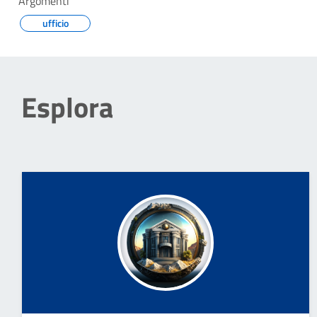
Argomenti
ufficio
Esplora