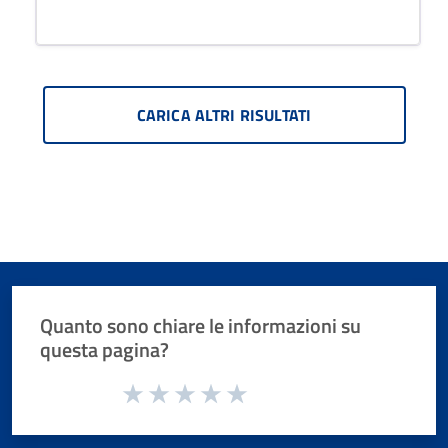
CARICA ALTRI RISULTATI
Quanto sono chiare le informazioni su
questa pagina?
Valuta da 1 a 5 stelle la pagina
Valuta 1 stelle su 5
Valuta 2 stelle su 5
Valuta 3 stelle su 5
Valuta 4 stelle su 5
Valuta 5 stelle su 5