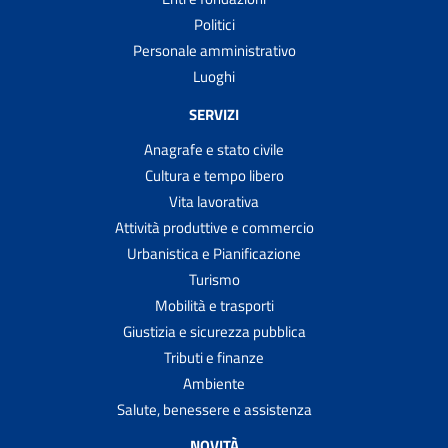
Trasportare cadaveri, ceneri o resti mortali all'estero
Politici
Trasportare salme, cadaveri, ceneri o resti mortali
Personale amministrativo
all'interno del territorio italiano
Luoghi
Trasporto scolastico scuolabus
SERVIZI
Votare al proprio domicilio
Anagrafe e stato civile
Votare presso ospedali, case di riposo e carceri
Cultura e tempo libero
Vita lavorativa
Attività produttive e commercio
Urbanistica e Pianificazione
Turismo
Mobilità e trasporti
Giustizia e sicurezza pubblica
Tributi e finanze
Ambiente
Salute, benessere e assistenza
NOVITÀ