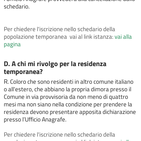
Depositare o ritirare le disposizioni anticipate di
schedario.
trattamento (DAT)
Dichiarare l'avvenuta riconciliazione con il coniuge
Per
chiedere l'iscrizione nello schedario della
Dichiarare l'esatta indicazione del nome composto da
più elementi
popolazione temporanea vai al link istanza:
vai alla
pagina
Dichiarazione di dimora abituale per cittadini
extracomunitari
Dissequestro di veicoli sequestrati perchè sprovvisti
Categoria:
D. A chi mi rivolgo per la residenza
di assicurazione
temporanea?
Donazione degli organi
R.
Coloro che sono residenti in altro comune italiano
FAQ
o all'estero, che abbiano la propria dimora presso il
Comune in via provvisoria da non meno di quattro
Gestire un'area verde
mesi ma non siano nella condizione per prendere la
IMU - Imposta Municipale Unica
residenza devono presentare apposita dichiarazione
Intrattenimenti, spettacoli, eventi e manifestazioni
presso l’Ufficio Anagrafe.
Iscriversi all'albo comunale delle associazioni
Per
chiedere l'iscrizione nello schedario della
Iscriversi o cancellarsi dall'albo degli scrutatori