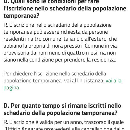
D. Quali sono le condizioni per fare
Chiedere la pubblicazione di matrimonio
l'iscrizione nello schedario della popolazione
Chiedere la rettifica di dati anagrafici in atti di stato
temporanea?
civile
R.
L'iscrizione nello schedario della popolazione
Chiedere la sepoltura nei cimiteri comunali
temporanea può essere richiesta da persone
Chiedere un interpello
residenti in altro comune italiano o all'estero, che
abbiano la propria dimora presso il Comune in via
Chiedere un rimborso per erroneo versamento
provvisoria da non meno di quattro mesi ma non
Comunicare i dati del conducente o del locatario a
siano nella condizione per prendere la residenza.
seguito di un accertamento di violazione
Contestazioni e ricorsi a verbali o atti di
Per
chiedere l'iscrizione nello schedario della
accertamento
popolazione temporanea vai al link istanza:
vai alla
Contributo per il superamento e l'eliminazione di
pagina
barriere architettoniche in edifici privati
Contributo per l’acquisto di libri di testo
Categoria:
D. Per quanto tempo si rimane iscritti nello
Costituire un'unione civile
schedario della popolazione temporanea?
Denuncia di smarrimento sottrazione distruzione
R.
L'iscrizione è valida per un anno, trascorso il quale
carta di circolazione o patente di guida
l'Ufficio Anagrafe provvederà alla cancellazione dallo