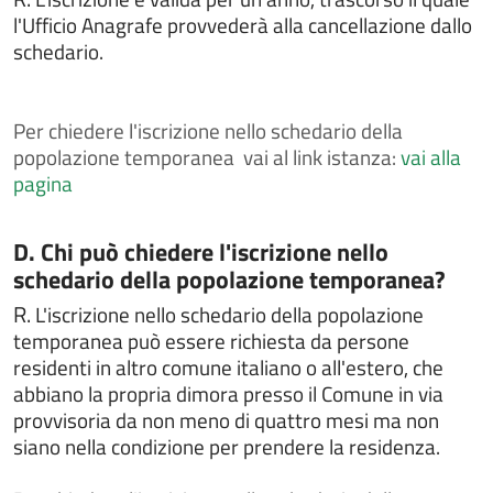
Chiedere il rilascio del passaporto
l'Ufficio Anagrafe provvederà alla cancellazione dallo
schedario.
Chiedere il rilascio della tessera elettorale
Chiedere il rilascio di certificati anagrafici
Chiedere il rilascio di certificati ed estratti di atti di
Per
chiedere l'iscrizione nello schedario della
stato civile
popolazione temporanea vai al link istanza:
vai alla
pagina
Chiedere il rilascio di certificati ed estratti di leva
militare
Chiedere il rilascio di certificato di iscrizione alle liste
Categoria:
D. Chi può chiedere l'iscrizione nello
elettorali
schedario della popolazione temporanea?
Chiedere il rilascio di copia integrale di atti di stato
R.
L'iscrizione nello schedario della popolazione
civile
temporanea può essere richiesta da persone
Chiedere il rilascio o il rinnovo della carta d'identità
residenti in altro comune italiano o all'estero, che
elettronica
abbiano la propria dimora presso il Comune in via
Chiedere il voto assistito
provvisoria da non meno di quattro mesi ma non
Chiedere l'assegnazione del numero civico
siano nella condizione per prendere la residenza.
Chiedere l'attestazione di soggiorno permanente per