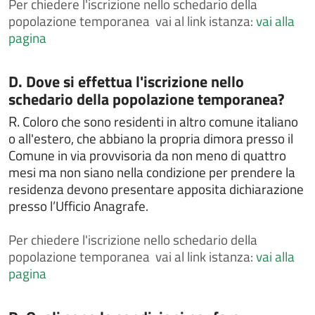
Per
chiedere l'iscrizione nello schedario della
i cittadini comunitari
popolazione temporanea vai al link istanza:
vai alla
Chiedere l'attribuzione del cognome materno al
pagina
momento della nascita
Chiedere l'autorizzazione al trasporto e alla
cremazione
Categoria:
D. Dove si effettua l'iscrizione nello
schedario della popolazione temporanea?
Chiedere l'autorizzazione alla esumazione,
estumulazione o traslazione
R.
Coloro che sono residenti in altro comune italiano
Chiedere la cittadinanza italiana
o all'estero, che abbiano la propria dimora presso il
Comune in via provvisoria da non meno di quattro
Chiedere la concessione di spazi comunali per
attività culturali o sportive
mesi ma non siano nella condizione per prendere la
residenza devono presentare apposita dichiarazione
Chiedere la concessione, il rinnovo e/o la rinuncia di
presso l’Ufficio Anagrafe.
loculo od ossario
Chiedere la concessione, il rinnovo e/o la rinuncia di
Per
chiedere l'iscrizione nello schedario della
loculo od ossario
popolazione temporanea vai al link istanza:
vai alla
Chiedere la consultazione e la copia delle liste
pagina
elettorali
Chiedere la legalizzazione di fotografia
Categoria: