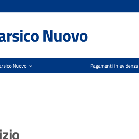
arsico Nuovo
arsico Nuovo
Pagamenti in evidenza
izio