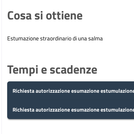
Cosa si ottiene
Estumazione straordinario di una salma
Tempi e scadenze
Richiesta autorizzazione esumazione estumulazione
5
Richiesta autorizzazione esumazione estumulazione
Presa in carico
Dopo aver presentato la tua richiesta, il c
giorni
5
tua domanda in 5 giorni.
Presa in carico