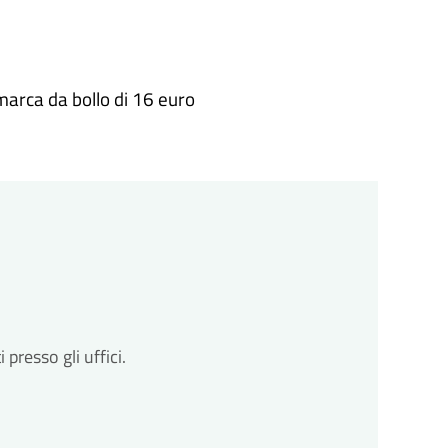
omune avvia il procedimento e prenderà in carico la
zioni
marca da bollo di 16 euro
cessarie integrazioni. Il comune ti invierà una
ll'avvio del procedimento.
zioni
cessarie integrazioni. Il comune ti invierà una
ll'avvio del procedimento.
to
so entro un massimo di 30 giorni dalla
to
so entro un massimo di 30 giorni dalla
resso gli uffici.