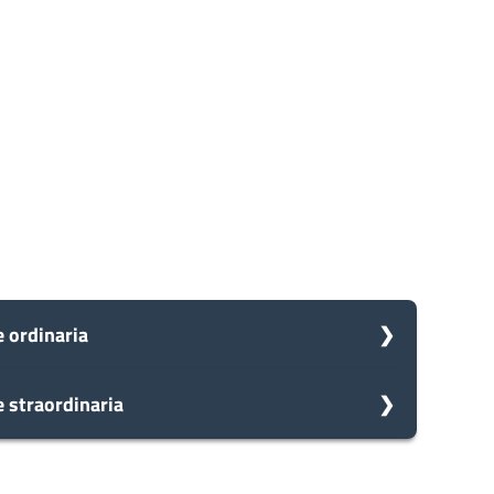
 ordinaria
 straordinaria
omune avvia il procedimento e prenderà in carico la