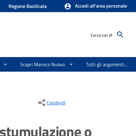
Accedi all'area personale
Regione Basilicata
Cerca con IA
Scopri Marsico Nuovo
Tutti gli argomenti...
Condividi
estumulazione o