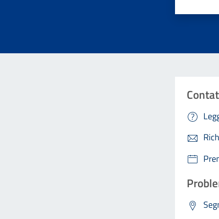
Contat
Legg
Rich
Pre
Proble
Segn