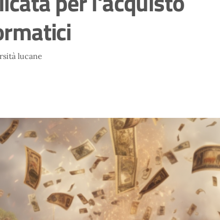
licata per l'acquisto
ormatici
rsità lucane