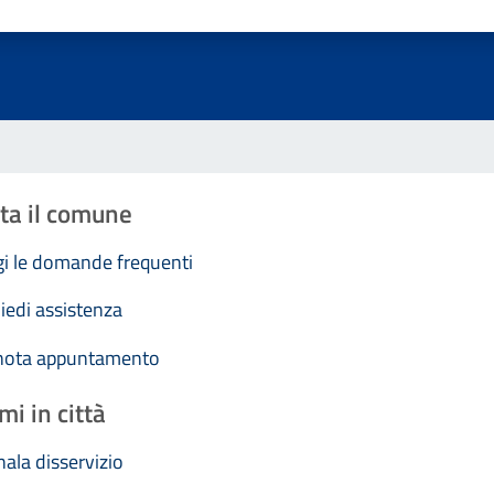
Valuta 1 stelle su 5
Valuta 2 stelle su 5
Valuta 3 stelle su 5
Valuta 4 stelle su 5
Valuta 5 stelle su 5
ta il comune
i le domande frequenti
iedi assistenza
nota appuntamento
mi in città
ala disservizio