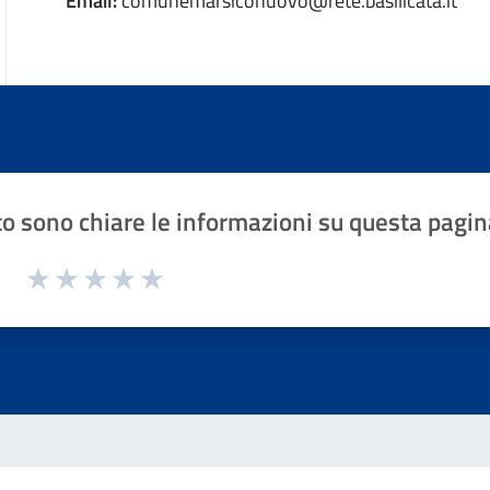
Email:
comunemarsiconuovo@rete.basilicata.it
o sono chiare le informazioni su questa pagin
1 a 5 stelle la pagina
Valuta 1 stelle su 5
Valuta 2 stelle su 5
Valuta 3 stelle su 5
Valuta 4 stelle su 5
Valuta 5 stelle su 5