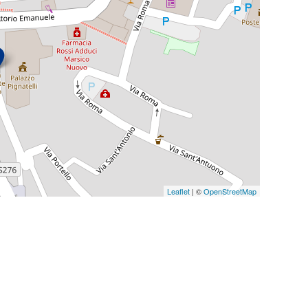
Leaflet
| ©
OpenStreetMap