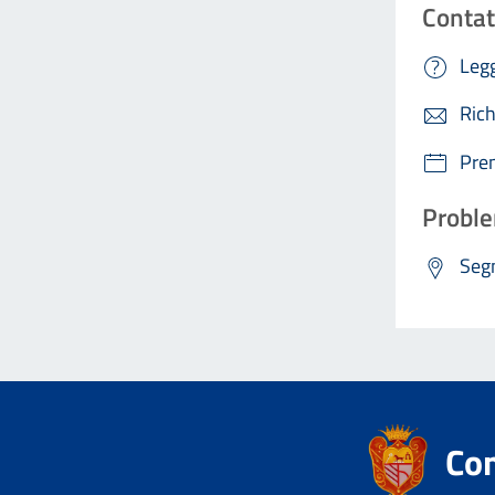
Contat
Legg
Rich
Pre
Proble
Segn
Co