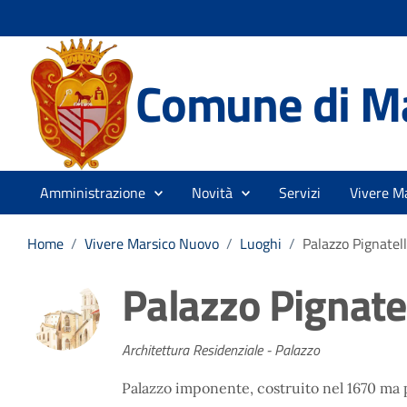
Comune di M
Amministrazione
Novità
Servizi
Vivere M
Home
/
Vivere Marsico Nuovo
/
Luoghi
/
Palazzo Pignatell
Palazzo Pignatel
Architettura Residenziale - Palazzo
Palazzo imponente, costruito nel 1670 ma 