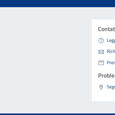
Contat
Legg
Rich
Pre
Proble
Segn