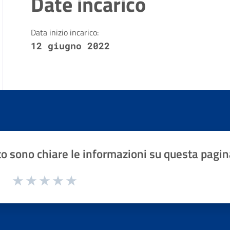
Date incarico
Data inizio incarico:
12 giugno 2022
o sono chiare le informazioni su questa pagin
1 a 5 stelle la pagina
Valuta 1 stelle su 5
Valuta 2 stelle su 5
Valuta 3 stelle su 5
Valuta 4 stelle su 5
Valuta 5 stelle su 5