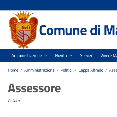
Comune di M
Amministrazione
Novità
Servizi
Vivere M
Home
/
Amministrazione
/
Politici
/
Cappa Alfredo
/
Ass
Assessore
Politico