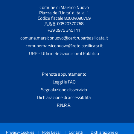
Comune di Marsico Nuovo
Piazza dell'Unita' d'Italia, 1
Codice fiscale 80004090769
P. IVA:
00520370768
+39 0975 345111
comune.marsiconuovo@cert.ruparbasilicata.it
comunemarsiconuovo@rete.basilicata.it
URP - Ufficio Relazioni con il Pubblico
Prenota appuntamento
Leggi le FAQ
Segnalazione disservizio
Dichiarazione di accessibilità
P.N.R.R.
Privacy-Cookies
|
Note Legali
|
Contatti
|
Dichiarazione di